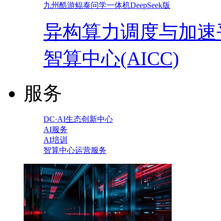
九州酷游鲲泰问学一体机DeepSeek版
异构算力调度与加速
智算中心(AICC)
服务
DC·AI生态创新中心
AI服务
AI培训
智算中心运营服务