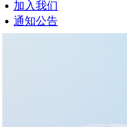
加入我们
通知公告