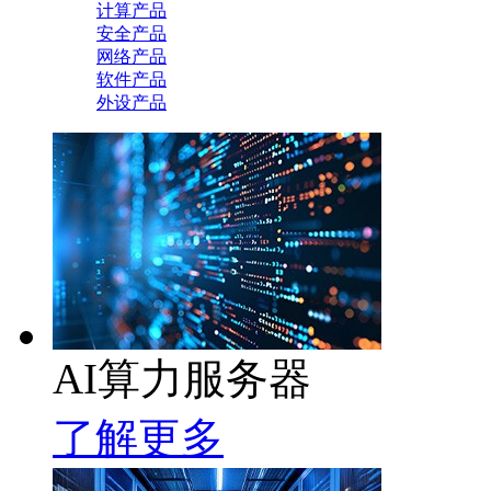
计算产品
安全产品
网络产品
软件产品
外设产品
AI算力服务器
了解更多