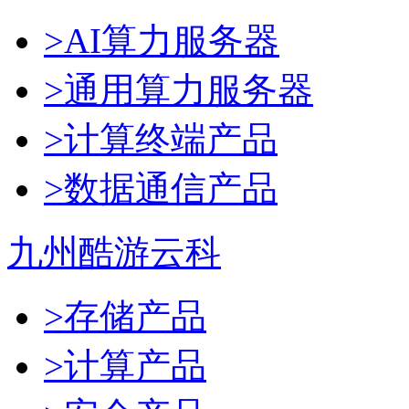
>AI算力服务器
>通用算力服务器
>计算终端产品
>数据通信产品
九州酷游云科
>存储产品
>计算产品