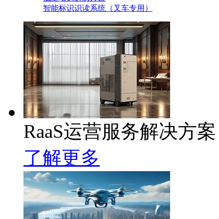
智能标识识读系统（叉车专用）
RaaS运营服务解决方案
了解更多