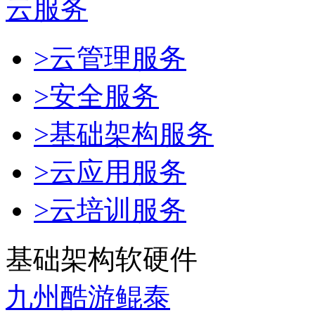
云服务
>云管理服务
>安全服务
>基础架构服务
>云应用服务
>云培训服务
基础架构软硬件
九州酷游鲲泰